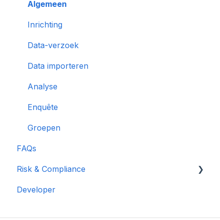
Multi Party Computation
Algemeen
Inrichting
Data-verzoek
Data importeren
Analyse
Enquête
Groepen
FAQs
Risk & Compliance
Developer
Naleving
Certificaten