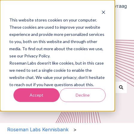
Nederlands
Submenu tonen voor vertalingen
Stel een vraag
This website stores cookies on your computer.
These cookies are used to improve your website
experience and provide more personalized services
to you, both on this website and through other
media. To find out more about the cookies we use,
see our Privacy Policy.
Roseman Labs doesn't like cookies, but in this case
we need to set a single cookie to enable the
Hoe kunnen we helpen?
website chat. We value your privacy; don’t hesitate
to reach out if you have questions about this.
Accept
Decline
Er zijn geen suggesties want het zoekveld is leeg.
Roseman Labs Kennisbank